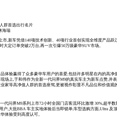
值人群首选出行名片
林海瑞
式上市,新车凭借140项技术创新、40项行业首创实现全维度产品
大定订单突破2万台,再一次引爆50万级豪华SUV市场。
产品体验赢得了众多豪华车用户的喜爱,包括许多明星在内的高净
现场上,于和伟作为全新一代问界M9的真实车主为新车点赞,并表
企业家等高净值人群的首选座驾,更被视作彰显不凡品位和价值观
代问界M9系列上市72小时全国门店客流环比激增 30%,超半数
用户,大批BBA 车主实地体验后当即锁单;车型选购方面,Ultra
豪华体验受到高度认可。