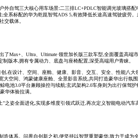
外自驾三大核心用车场景:二三排LC+PDLC智能调光玻璃搭配
适性;全系标配的华为乾崑智驾ADS 5,有效降低长途高速驾驶疲
社交载体。
+、Ultra、Ultimate 领世加长版三款车型,全面覆盖高端市
为顶级定制版本,拥有专属动力、底盘与座椅配置,深受高端用户青睐。
业首创,在设计、空间、座舱、健康、影音、交互、安全、性能八
大空间、鸿蒙健康座舱、全景影音系统,共同打造豪华出行氛围;全
电池3.0平台兼顾操控与续航;玄武架构2.0车身则为出行保驾护航。
将豪华体验拉满。
上”之姿全面进化,实现多维度引领式跃迁,再次定义智能电动汽车
制造体系。问界自创新之初,便坚持以智慧重塑豪华,致力于成为全