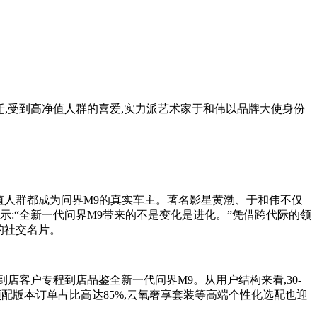
跃迁,受到高净值人群的喜爱,实力派艺术家于和伟以品牌大使身份
值人群都成为问界M9的真实车主。著名影星黄渤、于和伟不仅
示:“全新一代问界M9带来的不是变化是进化。”凭借跨代际的领
的社交名片。
到店客户专程到店品鉴全新一代问界M9。从用户结构来看,30-
 及顶配版本订单占比高达85%,云氧奢享套装等高端个性化选配也迎