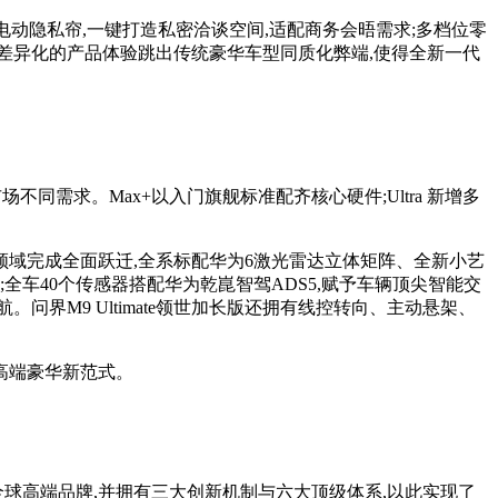
电动隐私帘,一键打造私密洽谈空间,适配商务会晤需求;多档位零
劳。差异化的产品体验跳出传统豪华车型同质化弊端,使得全新一代
场不同需求。Max+以入门旗舰标准配齐核心硬件;Ultra 新增多
大领域完成全面跃迁,全系标配华为6激光雷达立体矩阵、全新小艺
车40个传感器搭配华为乾崑智驾ADS5,赋予车辆顶尖智能交
问界M9 Ultimate领世加长版还拥有线控转向、主动悬架、
高端豪华新范式。
球高端品牌,并拥有三大创新机制与六大顶级体系,以此实现了