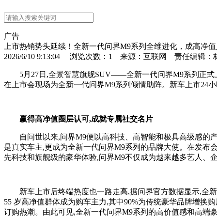
广告
上市热销势头延续！全新一代问界M9系列全维进化，成高净
2026/6/10 9:13:04 浏览次数：
1
来源：互联网 责任编辑：
5月27日,全景智慧旗舰SUV——全新一代问界M9系列正
在上市会现场为全新一代问界M9系列倾情助阵。新车上市24小时
赢得高净值
圈层
认可
,
成就
专属社交名片
自问世以来,问界M9便以高科技、高智能和极具高级感的
是真实车主,更成为全新一代问界M9系列的品牌大使。在发布会
先科技和旗舰级的豪华体验,问界M9不仅成为越来越多艺人、
新车上市后终端热度也一路走高,据问界官方数据显示,全新一
55 岁高净值群体成为购车主力,其中90%为传统豪华品牌增换购
订购热潮。由此可见,全新一代问界M9系列的高价值感和高端