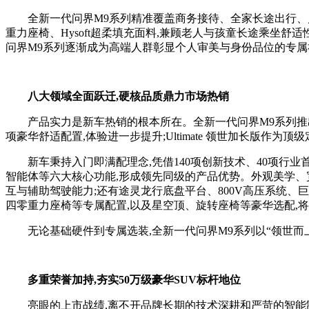
全新一代问界M9系列精准覆盖商务接待、全家长途出行、户
重力座椅、Hysoft超柔填充面料,兼顾老人与孩童长途乘坐舒
问界M9系列逐渐成为高端人群彰显个人审美与身份品位的专属
八大领域全面跃迁,硬核品质
鼎力
市场热销
产品实力是新车热销的根本所在。全新一代问界M9系列推出了Max
项豪华舒适配置,体验进一步提升;Ultimate 领世加长版作
新车秉持入门即满配理念,凭借140项创新技术、40项行
智能体等六大核心功能,形成领先同级的产品优势。外观美学、宽
互与辅助驾驶能力;还有途灵龙行底盘平台、800V高压系统、巨鲸
四零重力座椅等专属配置,以及星空顶、旋转座椅等豪华选配,
无论基础硬件到专属选装,全新一代问界M9系列以“领世而
多重荣誉加持,夯实
50万级
豪华
SUV
标杆地位
亮眼的上市战绩,离不开品牌长期的技术深耕和严苛的智能