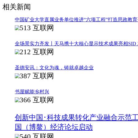
相关新闻
中国矿业大学直属业务单位推进“六项工程”打造思政教育
513
互联网
全场景实力齐发丨天马携十大核心显示技术成果亮相SID 2
212
互联网
圣德安讯：文化为魂，铸就卓越企业
387
互联网
​书屋赋能乡村兴
366
互联网
创新中国･科技成果转化产业融合示范工程
国（博鳌）经济论坛启动
540
互联网