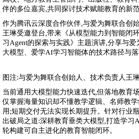
伴的多位嘉宾,共同探讨技术赋能教育的新
作为腾讯云深度合作伙伴,与爱为舞联合创
王琳受邀登台,带来《从模型能力到智能闭环
习Agent的探索与实践》主题演讲,分享与
大模型、爱学AI学习智能体的技术路径与
图注:与爱为舞联合创始人、技术负责人王
当前通用大模型能力快速迭代,但落地教育场
仅掌握海量知识却不懂教学逻辑、名师教学
用;短期交付无法实现长期提升。针对行业瓶
出破局之道:深耕教育垂类大模型,打造学习Ag
轮构建可自主进化的教育智能闭环。