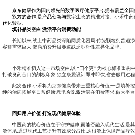
京东健康作为国内领先的数字医疗健康平台,拥有覆盖全国
双方的合作,是产品创新与
数字生态的精准对接。小禾中药
代化转型。
填补品类空白 激活平台消费动能
长期以来,线上中药品类深陷同质化困局:传统颗粒剂普遍
客群需求巨大,健康消费升级赛道缺乏标杆性差异化品牌。
小禾精准切入这一市场空白,以 “四个更” 为核心标准重
打破良药苦口的刻板印象;独立条袋设计即冲即饮,省去服用过
此次合作,小禾将为京东健康带来三重核心价值:一是填补控
纯的治病拓展至日常健康调理场景,激活潜在消费需求,做大平
回归用户价值 打造现代健康体验
中医药的核心价值在于守护健康,而能否融入现代生活,是其
源体系,通过现代工艺提升有效成分占比,从根源上保障产品疗