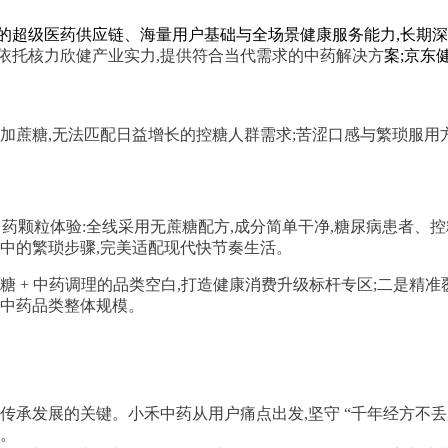
的超级医药供应链、海量用户基础与全场景健康服务能力,长期
依托核力欣健产业实力,提供符合当代需求的中药解决方
案;京东
添加蔗糖,无法匹配日益增长的控糖人群需求;苦涩口感与繁琐服
构中药颗粒体验:全线采用无蔗糖配方,成分简单干净,糖尿病患者、
程中的繁琐步骤,完美适配现代快节奏生活。
糖 + 中药调理的品类空白,打造健康消费升级标杆专区;二是精
台中药品类整体规模。
传承发展的关键。小禾中药从用户痛点出发,坚守 “千年经方不丢,
效。