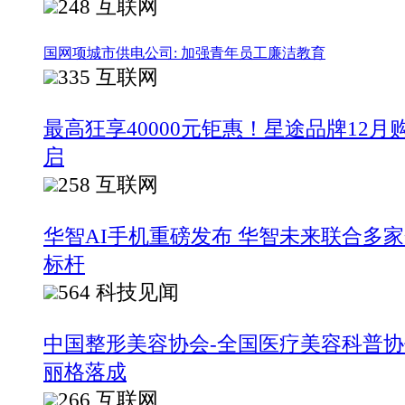
248
互联网
国网项城市供电公司: 加强青年员工廉洁教育
335
互联网
最高狂享40000元钜惠！星途品牌12月
启
258
互联网
华智AI手机重磅发布 华智未来联合多家
标杆
564
科技见闻
中国整形美容协会-全国医疗美容科普
丽格落成
266
互联网