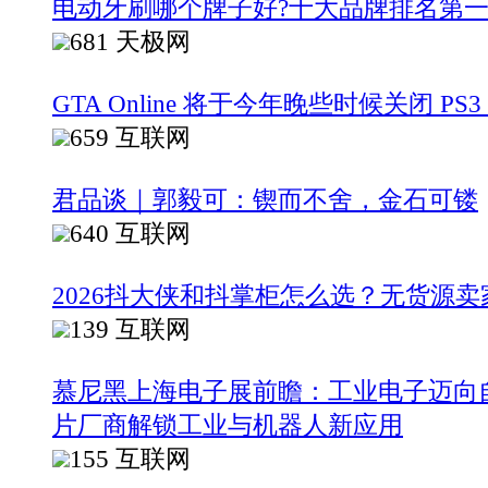
电动牙刷哪个牌子好?十大品牌排名第
681
天极网
GTA Online 将于今年晚些时候关闭 PS3 和
659
互联网
君品谈｜郭毅可：锲而不舍，金石可镂
640
互联网
2026抖大侠和抖掌柜怎么选？无货源卖
139
互联网
慕尼黑上海电子展前瞻：工业电子迈向
片厂商解锁工业与机器人新应用
155
互联网