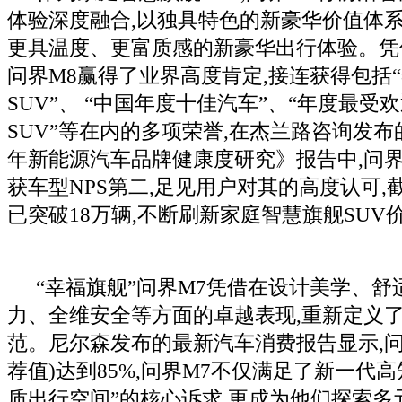
体验深度融合,以独具特色的新豪华价值体系
更具温度、更富质感的新豪华出行体验。凭
问界M8赢得了业界高度肯定,接连获得包括
SUV”、 “中国年度十佳汽车”、“年度最受
SUV”等在内的多项荣誉,在杰兰路咨询发布的
年新能源汽车品牌健康度研究》报告中,问界
获车型NPS第二,足见用户对其的高度认可,
已突破18万辆,不断刷新家庭智慧旗舰SUV
“幸福旗舰”问界M7凭借在设计美学、舒
力、全维安全等方面的卓越表现,重新定义了
范。尼尔森发布的最新汽车消费报告显示,问界
荐值)达到85%,问界M7不仅满足了新一代
质出行空间”的核心诉求,更成为他们探索多