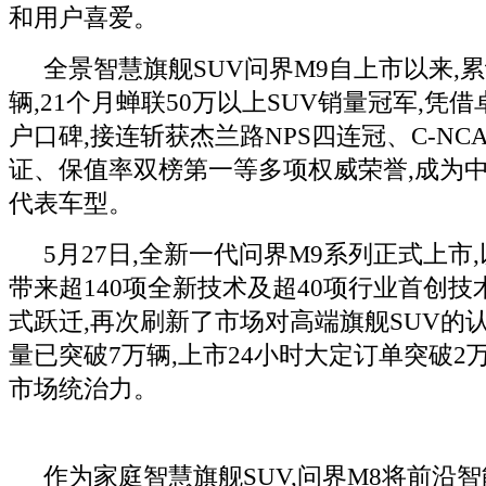
和用户喜爱。
全景智慧旗舰SUV问界M9自上市以来,累
辆,21个月蝉联50万以上SUV销量冠军,凭
户口碑,接连斩获杰兰路NPS四连冠、C-NC
证、保值率双榜第一等多项权威荣誉,成为
代表车型。
5月27日,全新一代问界M9系列正式上市,
带来超140项全新技术及超40项行业首创技
式跃迁,再次刷新了市场对高端旗舰SUV的
量已突破7万辆,上市24小时大定订单突破2
市场统治力。
作为家庭智慧旗舰SUV,问界M8将前沿