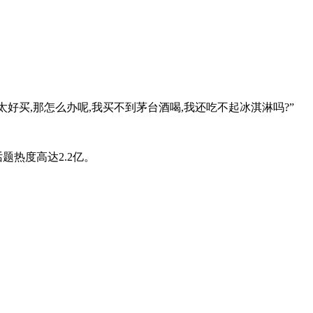
太好买,那怎么办呢,我买不到茅台酒喝,我还吃不起冰淇淋吗?”
题热度高达2.2亿。