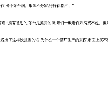
作,出个茅台烟。烟酒不分家,行行你都占。”
答道:“挺有意思的,茅台是挺贵的呀,咱们一般老百姓消费不起。但
说出了这样没担当的话!为什么一个酒厂生产的东西,市面上买不到