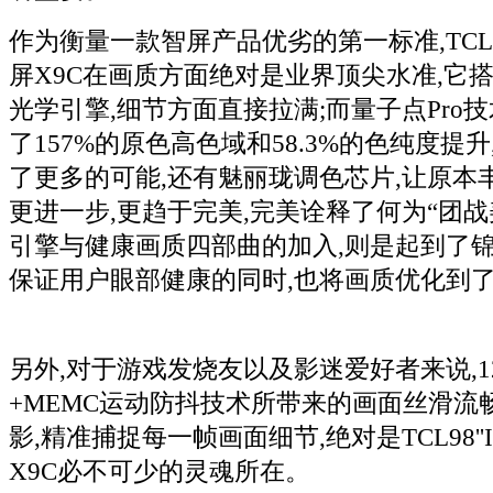
作为衡量一款智屏产品优劣的第一标准,TCL98
屏X9C在画质方面绝对是业界顶尖水准,它
光学引擎,细节方面直接拉满;而量子点Pro
了157%的原色高色域和58.3%的色纯度提
了更多的可能,还有魅丽珑调色芯片,让原本
更进一步,更趋于完美,完美诠释了何为“团战
引擎与健康画质四部曲的加入,则是起到了锦
保证用户眼部健康的同时,也将画质优化到
另外,对于游戏发烧友以及影迷爱好者来说,1
+MEMC运动防抖技术所带来的画面丝滑流
影,精准捕捉每一帧画面细节,绝对是TCL98''
X9C必不可少的灵魂所在。