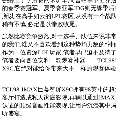
强搭上了季后赛的末班车,而曾经拿下世界冠
的春季赛冠军、夏季赛亚军JDG则无缘季后赛
所以,在高手如云的LPL赛区,从没有一个战
稍有不慎,必定是以惨败收尾。
虽然比赛竞争激烈,对于选手、队伍来说非常
的我们,谁又不喜欢看到这种势均力敌的“神仙
作为一位资深LOL玩家,笔者早已迫不及待
笔者要向各位安利一款观赛神器——TCL98'
X9C,它绝对能给你带来大不一样的观赛体
TCL98''IMAX巨幕智屏X9C拥有98英寸
客厅打造成私人家庭影院,再辅以通过IMAX 
认证的顶级音画性能表现,让用户沉浸其中,
听盛宴。