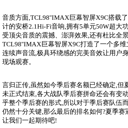
音质方面,TCL98''IMAX巨幕智屏X9C搭载了独立
计的安桥2.1Hi-Fi音响,拥有5单元50W超
受顶尖音质的震撼、澎湃效果,还有杜比全景
TCL98''IMAX巨幕智屏X9C打造了一个
连续声音流,极具环绕感的完美音效让用户身
现场观赛。
言归正传,虽然如今季后赛名额已经确定,但
未正式结束,各大战队季后赛拼命还会有变动
乎整个季后赛的形式,所以对于季后赛队伍而
仍然十分关键,那么最后的排名如何?夏季赛
让我们一起期待吧!