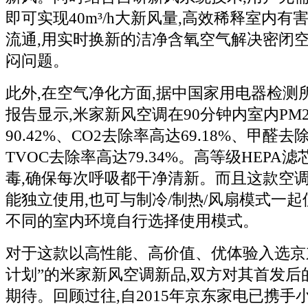
即可实现40m³/h大新风量,高效稀释室内有
流通,用实时换新的洁净含氧空气解决密闭
闷问题。
此外,在空气净化方面,据中国家用电器检测
报告显示,米家新风空调在90分钟内室内PM2
90.42%、CO2去除率高达69.18%、甲醛去除
TVOC去除率高达79.34%。高等级HEPA
毒,确保每次呼吸都干净清新。而且这款空
能独立使用,也可与制冷/制热/风扇模式一起
不同的室内环境自行选择使用模式。
对于这款以高性能、高价值、优体验入选京
计划”的米家新风空调新品,双方对其首发后
期待。回顾过往,自2015年京东家电已携手